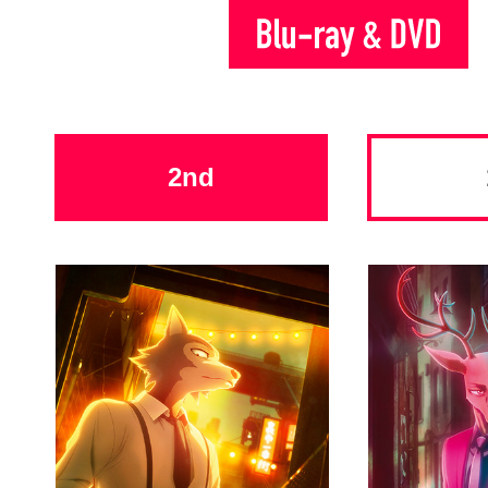
Blu-
ray&DVD
2nd