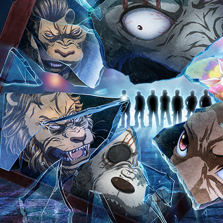
独
占
見
放
題
配
信
中！
第
2
期：
2021
年
1
月
6
日