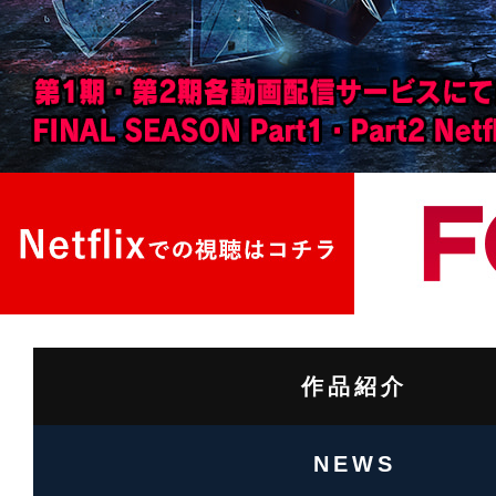
よ
り
フ
ジ
テ
レ
ビ
「+Ultra」
ほ
か
に
て
放
作品紹介
送
予
定！
NEWS
関