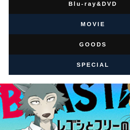
海
Blu-ray&DVD
道
文
MOVIE
化
放
送、
GOODS
BS
フ
ジ
SPECIAL
に
て
放
送
決
定！
Netflix
に