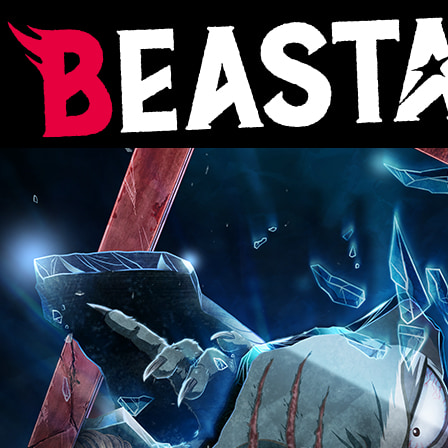
BEASTARS
TV
ア
ニ
メ
「BEASTARS
ビ
ー
ス
タ
ー
ズ」
第
1
期：
Netflix
に
て