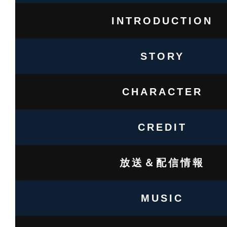
西
INTRODUCTION
テ
レ
ビ、
STORY
東
海
テ
CHARACTER
レ
ビ、
CREDIT
テ
レ
ビ
放送＆配信情報
西
日
MUSIC
本、
北