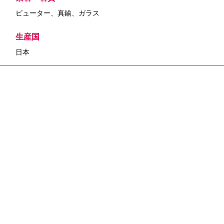
ピューター、真鍮、ガラス
生産国
日本
メーカー
販売元：つむぎデザイン
URL
https://tumugidesign.official.ec/